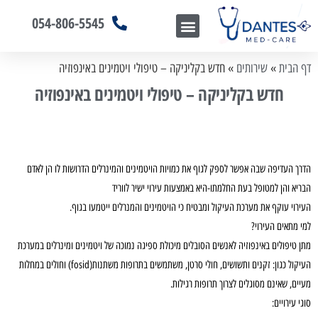
054-806-5545
Trimed Inc
שירות אחיות עד הבית
מרפאת מומחים- דנטס מד-קר
שאלות ותשובות
מן התקשורת
דף הבית
»
שירותים
»
חדש בקליניקה – טיפולי ויטמינים באינפוזיה
חדש בקליניקה – טיפולי ויטמינים באינפוזיה
הדרך העדיפה שבה אפשר לספק לגוף את כמויות הויטמינים והמינרלים הדרושות לו הן לאדם
הבריא והן למטופל בעת החלמתו-היא באמצעות עירוי ישיר לווריד
העירוי עוקף את מערכת העיקול ומבטיח כי הויטמינים והמנרלים ייטמעו בגוף.
למי מתאים העירוי?
מתן טיפולים באינפוזיה לאנשים הסובלים מיכולת ספיגה נמוכה של ויטמינים ומינרלים במערכת
העיקול כגון: זקנים ותשושים, חולי סרטן, משתמשים בתרופות משתנות(fosid) וחולים במחלות
מעיים, שאינם מסוגלים לצרוך תרופות רגילות.
סוגי עירויים: