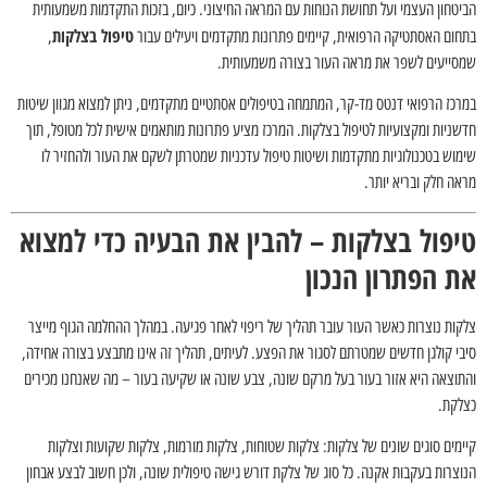
הביטחון העצמי ועל תחושת הנוחות עם המראה החיצוני. כיום, בזכות התקדמות משמעותית
טיפול בצלקות
בתחום האסתטיקה הרפואית, קיימים פתרונות מתקדמים ויעילים עבור
,
שמסייעים לשפר את מראה העור בצורה משמעותית.
במרכז הרפואי דנטס מד-קר, המתמחה בטיפולים אסתטיים מתקדמים, ניתן למצוא מגוון שיטות
חדשניות ומקצועיות לטיפול בצלקות. המרכז מציע פתרונות מותאמים אישית לכל מטופל, תוך
שימוש בטכנולוגיות מתקדמות ושיטות טיפול עדכניות שמטרתן לשקם את העור ולהחזיר לו
מראה חלק ובריא יותר.
טיפול בצלקות – להבין את הבעיה כדי למצוא
את הפתרון הנכון
צלקות נוצרות כאשר העור עובר תהליך של ריפוי לאחר פגיעה. במהלך ההחלמה הגוף מייצר
סיבי קולגן חדשים שמטרתם לסגור את הפצע. לעיתים, תהליך זה אינו מתבצע בצורה אחידה,
והתוצאה היא אזור בעור בעל מרקם שונה, צבע שונה או שקיעה בעור – מה שאנחנו מכירים
כצלקת.
קיימים סוגים שונים של צלקות: צלקות שטוחות, צלקות מורמות, צלקות שקועות וצלקות
הנוצרות בעקבות אקנה. כל סוג של צלקת דורש גישה טיפולית שונה, ולכן חשוב לבצע אבחון