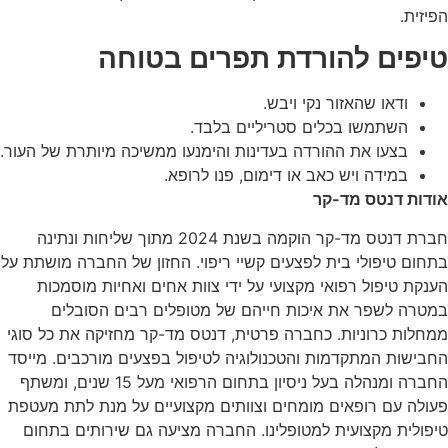
הפיזית.
טיפים להורדת תפרים בטוחה
ודאו שהאזור נקי ויבש.
השתמשו בכלים סטריליים בלבד.
בצעו את ההורדה בעדינות והימנעו ממשיכה מיותרת של העור.
במידה ויש כאב או דימום, פנו לרופא.
אודות דנטס מד-קר
חברת דנטס מד-קר הוקמה בשנת 2024 מתוך שליחות ונתינה
בתחום טיפולי בית לפצעים קשיי ריפוי. החזון של החברה מושתת על
הענקת טיפול רפואי מקצועי על ידי צוות אחים ואחיות מוסמכות
במטרה לשפר את איכות חייהם של מטופלים רבים הסובלים
ממחלות כרוניות. כחברה פרטית, דנטס מד-קר מחזיקה את כל סוגי
החבישות המתקדמות והטכנולוגיה לטיפול בפצעים מורכבים. מייסד
החברה ומנהלה בעל ניסיון בתחום הרפואי מעל 15 שנים, ומשתף
פעולה עם רופאים מומחים וצוותים מקצועיים על מנת לתת מעטפת
טיפולית מקצועית למטופלינו. החברה מציעה גם שירותים בתחום