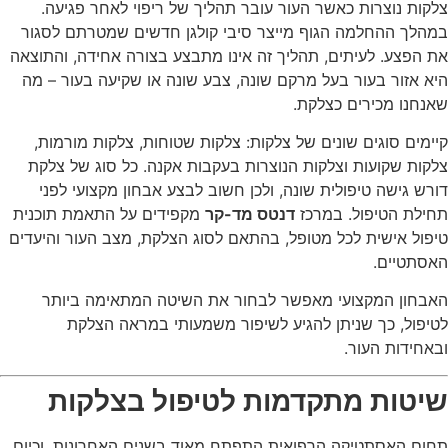
צלקות נוצרות כאשר העור עובר תהליך של ריפוי לאחר פגיעה.
במהלך ההחלמה הגוף מייצר סיבי קולגן חדשים שמטרתם לסגור
את הפצע. לעיתים, תהליך זה אינו מתבצע בצורה אחידה, והתוצאה
היא אזור בעור בעל מרקם שונה, צבע שונה או שקיעה בעור – מה
שאנחנו מכירים כצלקת.
קיימים סוגים שונים של צלקות: צלקות שטוחות, צלקות מורמות,
צלקות שקועות וצלקות הנוצרות בעקבות אקנה. כל סוג של צלקת
דורש גישה טיפולית שונה, ולכן חשוב לבצע אבחון מקצועי לפני
תחילת הטיפול. במרכז
דנטס מד-קר
מקפידים על התאמת תוכנית
טיפול אישית לכל מטופל, בהתאם לסוג הצלקת, מצב העור והיעדים
האסתטיים.
האבחון המקצועי מאפשר לבחור את השיטה המתאימה ביותר
לטיפול, כך שניתן להגיע לשיפור משמעותי במראה הצלקת
ובאחידות העור.
שיטות מתקדמות לטיפול בצלקות
תחום האסתטיקה הרפואית התפתח מאוד בשנים האחרונות, וכיום