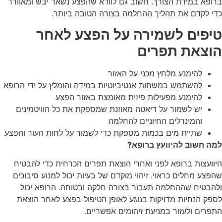
ברופא במידת הצורך. חשוב גם לוודא שהפצע נשאר יבש ומאוורר
כדי לקדם את תהליך ההחלמה בצורה הטובה ביותר.
טיפים לשמירה על הפצע לאחר
הוצאת תפרים
להימנע מלחץ מכני על האזור
להשתמש במשחות אנטיביוטיות במידה והומלץ על ידי הרופא
להימנע מפעילות פיזית מאומצת באזור הפצע
יש לשמור על דיאטה מאוזנת שמספקת את כל הוויטמינים
והמינרלים החיוניים להחלמה
שתיית מים בכמות מספקת כדי לשמור על לחות העור והפצע
למה חשוב להיוועץ ברופא?
היוועצות ברופא לפני ואחרי
הוצאת תפרים
הכרחית כדי להבטיח
שהפצע מחלים כראוי. זיהוי מוקדם של בעיות יכול למנוע סיבוכים
ולהבטיח שההחלמה תעבור בצורה חלקה ובטוחה. הרופא יכול
לספק הנחיות מדויקות בנוגע לאופן הטיפול בפצע לאחר הוצאת
התפרים ולעזור במניעת זיהומים אפשריים.