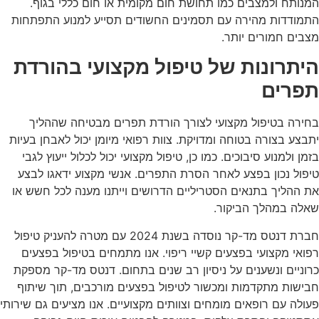
המנותח ולמצבים כמו תחושת חום מקומית או חום כללי בגוף.
התמודדות מהירה עם תסמינים החשודים תסייע למנוע התפתחות
מצבים חמורים יותר.
היתרונות של טיפול מקצועי בהורדת
תפרים
בחירה בטיפול מקצועי לצורך
הורדת תפרים
מבטיחה שההליך
יתבצע בצורה בטוחה ומדויקת. צוות רפואי מיומן יכול לאבחן בעיות
בזמן ולמנוע סיבוכים. כמו כן, טיפול מקצועי יכול לכלול ייעוץ לגבי
טיפול נכון בפצע לאחר הסרת התפרים. אנשי מקצוע ידאגו לבצע
את ההליך בתנאים הסטריליים הדרושים וייתנו מענה לכל חשש או
שאלה במהלך הביקור.
חברת דנטס מד-קר נוסדה בשנת 2024 עם מטרה להעניק טיפול
רפואי מקצועי בפצעים קשיי ריפוי. אנו מתמחים בטיפול בפצעים
כרוניים ונשענים על ניסיון רב שנים בתחום. דנטס מד-קר מספקת
חבישות מתקדמות ומכשור לטיפול בפצעים מורכבים, תוך שיתוף
פעולה עם רופאים מומחים וצוותים מקצועיים. אנו מציעים גם שירותי