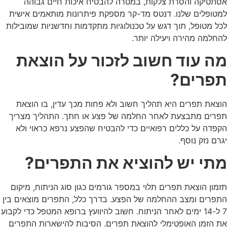
אסתטיקה והסרת צלקות, במטרה להבטיח איכות חיים גבוהה
למטופלים שלנו. דנטס מד-קר מספקת פיתרונות מותאמים אישית
לכל מטופל, תוך דגש על טכנולוגיות מתקדמות וחדשניות שמובילות
להחלמה מהירה ויעילה יותר.
מה עוד חשוב לזכור על הוצאת
תפרים?
הוצאת תפרים היא תהליך חשוב ולא פחות מכך עדין, בו
הוצאת
תפרים
מתבצעת לאחר החלמה של פצע או חתך. התהליך מצריך
הקפדה על כללים רפואיים כדי להבטיח שהפצע נרפא כראוי ולא
יגרם נזק נוסף.
מתי יש להוציא את התפרים?
תזמון הוצאת תפרים תלוי במספר גורמים כגון סוג הניתוח, מיקום
התפרים ומצב ההחלמה של הפצע. בדרך כלל, התפרים מוצאים בין
7 ל-14 ימים לאחר הניתוח. חשוב להיוועץ ברופא המטפל כדי לקבוע
את הזמן האופטימלי ל
הוצאת תפרים
. הסיבות להישארות התפרים