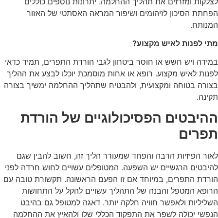
לצלקות ומזרזים את תהליך ההחלמה. יתרונות נוספים כוללים
הפחתת הסיכון לזיהומים ושיפור המראה האסתטי של האזור
המנותח.
מתי לפנות לאיש מקצוע?
במידה ויש חשש או חוסר ביטחון לגבי הורדת התפרים, תמיד כדאי
לפנות לאיש מקצוע. רופא או אחות מוסמכת יוכלו לבצע את ההליך
בצורה בטוחה ומקצועית, ולהבטיח שתהליך ההחלמה ימשיך בצורה
תקינה.
ההיבטים הפסיכולוגיים של הורדת
תפרים
לאור הפיזיות הרבה והפחד שמעורר הליך זה, חשוב להבין שגם
להיבטים הרגשיים יש השפעה. המטופלים עשויים לחוש חרדה לפני
הורדת התפרים, במיוחד אם זו הפעם הראשונה. תקשורת טובה עם
הרופא המטפל והבנה של התהליך עשויים להקל על התחושות
השליליות ולאפשר חוויה חלקה יותר. דאגה למטופל גם בהיבט
הנפשי יכולה לשפר את התפקוד הכללי שלו ולהאיץ את ההחלמה